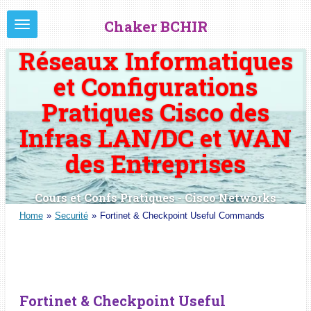
Passer
Chaker BCHIR
au
contenu
Réseaux Informatiques
principal
et Configurations
Pratiques Cisco des
Infras LAN/DC et WAN
des Entreprises
Cours et Confs Pratiques - Cisco Networks
Home
»
Securité
»
Fortinet & Checkpoint Useful Commands
Fortinet & Checkpoint Useful