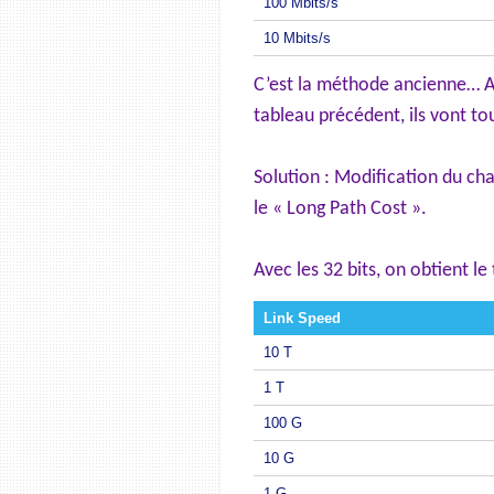
100 Mbits/s
10 Mbits/s
C’est la méthode ancienne… Ac
tableau précédent, ils vont to
Solution : Modification du cha
le « Long Path Cost ».
Avec les 32 bits, on obtient le
Link Speed
10 T
1 T
100 G
10 G
1 G