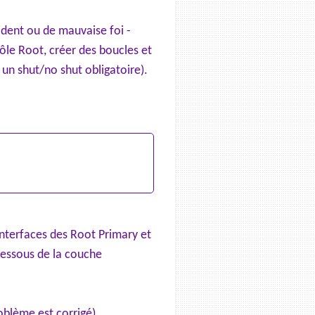
cident ou de mauvaise foi -
ôle Root, créer des boucles et
 un shut/no shut obligatoire).
 interfaces des Root Primary et
dessous de la couche
oblème est corrigé).