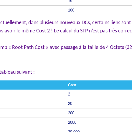
19
100
tuellement, dans plusieurs nouveaux DCs, certains liens sont a
us avoir le même Cost 2 ! Le calcul du STP n’est pas très correc
mp « Root Path Cost » avec passage à la taille de 4 Octets (32 b
 tableau suivant :
Cost
2
20
200
2000
20 000