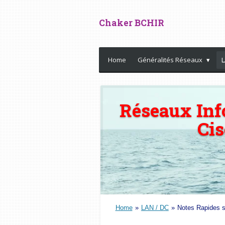
Passer
Chaker BCHIR
au
contenu
principal
Home
Généralités Réseaux
L
Réseaux Inf
Ci
Home
»
LAN / DC
»
Notes Rapides su