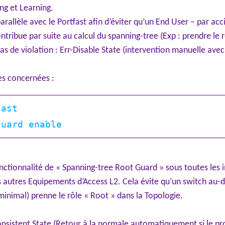
ing et Learning.
arallèle avec le Portfast afin d’éviter qu’un End User – par ac
ribue par suite au calcul du spanning-tree (Exp : prendre le r
as de violation : Err-Disable State (intervention manuelle avec
s concernées :
ast

 fonctionnalité de « Spanning-tree Root Guard » sous toutes les
 autres Equipements d’Access L2. Cela évite qu’un switch au-
inimal) prenne le rôle « Root » dans la Topologie.
onsistent State (Retour à la normale automatiquement si le pr