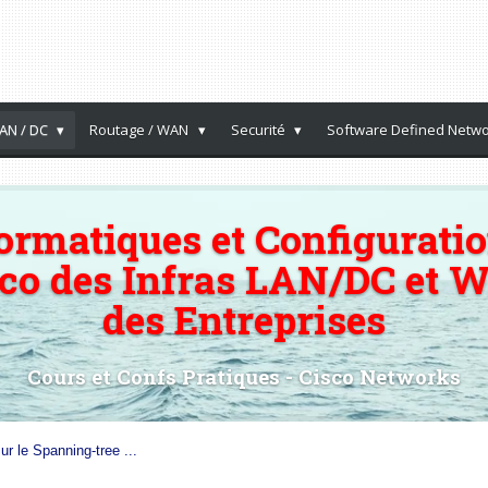
AN / DC
Routage / WAN
Securité
Software Defined Netw
ormatiques et Configuratio
sco des Infras LAN/DC et 
des Entreprises
Cours et Confs Pratiques - Cisco Networks
r le Spanning-tree ...