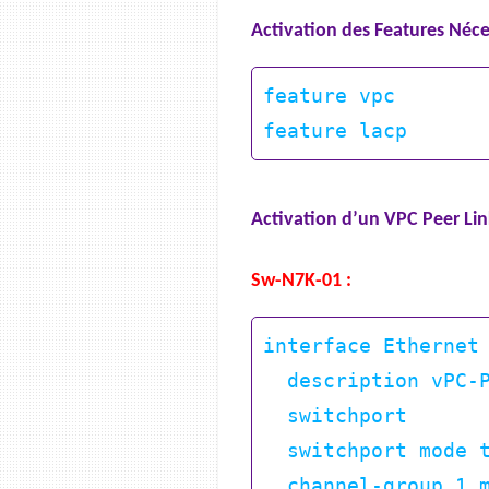
Activation des Features Néces
feature vpc

Activation d’un VPC Peer Lin
Sw-N7K-01 :
interface Ethernet 
  description vPC-Peer-Link

  switchport

  switchport mode trunk

  channel-group 1 mode active
