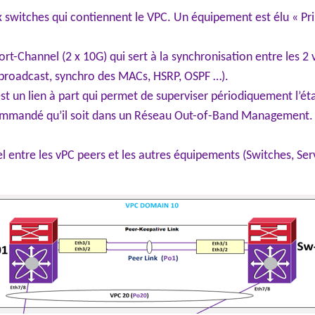
 switches qui contiennent le VPC. Un équipement est élu « Prim
Port-Channel (2 x 10G) qui sert à la synchronisation entre les 2
e broadcast, synchro des MACs, HSRP, OSPF …).
st un lien à part qui permet de superviser périodiquement l’ét
commandé qu’il soit dans un Réseau Out-of-Band Management. A
el entre les vPC peers et les autres équipements (Switches, Se