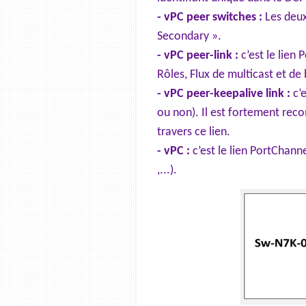
- vPC peer switches :
Les deux
Secondary ».
- vPC peer-link :
c’est le lien 
Rôles, Flux de multicast et d
- vPC peer-keepalive link :
c’e
ou non). Il est fortement re
travers ce lien.
- vPC :
c’est le lien PortChann
,...).