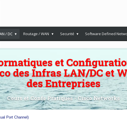
AN / DC
Routage / WAN
Securité
Software Defined Netw
ormatiques et Configuratio
sco des Infras LAN/DC et 
des Entreprises
Cours et Confs Pratiques - Cisco Networks
ual Port Channel)