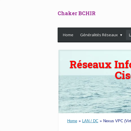
Passer
Chaker BCHIR
au
contenu
principal
Home
Généralités Réseaux
L
Réseaux Inf
Ci
Home
»
LAN / DC
»
Nexus VPC (Virt