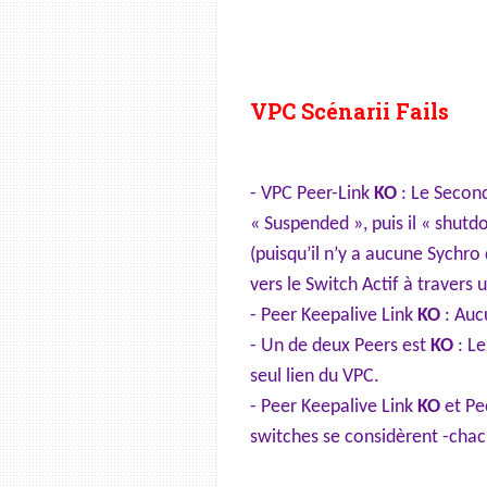
VPC Scénarii Fails
- VPC Peer-Link
KO
: Le Second
« Suspended », puis il « shutd
(puisqu’il n’y a aucune Sychro
vers le Switch Actif à travers
- Peer Keepalive Link
KO
: Aucu
- Un de deux Peers est
KO
: Le
seul lien du VPC.
- Peer Keepalive Link
KO
et Pe
switches se considèrent -chac