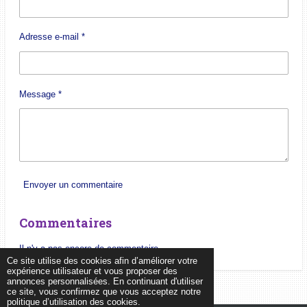
Adresse e-mail *
Message *
Envoyer un commentaire
Commentaires
Il n'y a pas encore de commentaire.
Ce site utilise des cookies afin d’améliorer votre
expérience utilisateur et vous proposer des
annonces personnalisées. En continuant d'utiliser
ce site, vous confirmez que vous acceptez notre
politique d’utilisation des cookies.