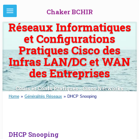
Passer
Chaker BCHIR
au
contenu
Réseaux Informatiques
principal
et Configurations
Pratiques Cisco des
Infras LAN/DC et WAN
des Entreprises
Cours et Confs Pratiques - Cisco Networks
Home
»
Généralités Réseaux
»
DHCP Snooping
DHCP Snooping